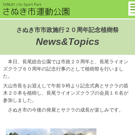
me
さぬき市市政施行２０周年記念植樹祭
News&Topics
本日、長尾総合公園では市政２０周年と、長尾ライオン
ズクラブ６０周年の記念行事のとして植樹祭を行いまし
た。
大山市長をお迎えして午前９時より記念式典とサクラの苗
木２０本を植樹し、長尾ライオンズクラブの会員１６名が
参加しました。
さぬき市の今後の発展とサクラの成長が楽しみです。