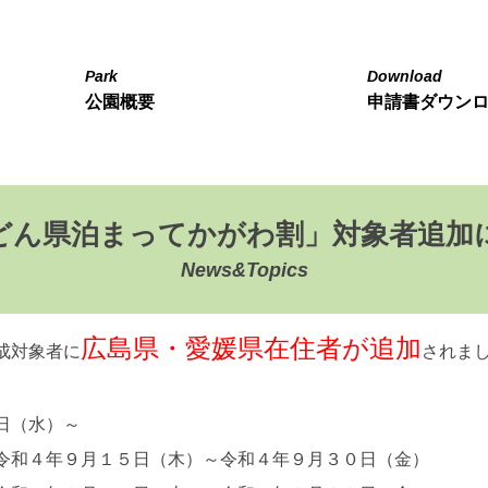
Park
Download
公園概要
申請書ダウン
どん県泊まってかがわ割」対象者追加
News&Topics
広島県・愛媛県在住者が追加
成対象者に
されま
（水）～
４年９月１５日（木）～令和４年９月３０日（金）